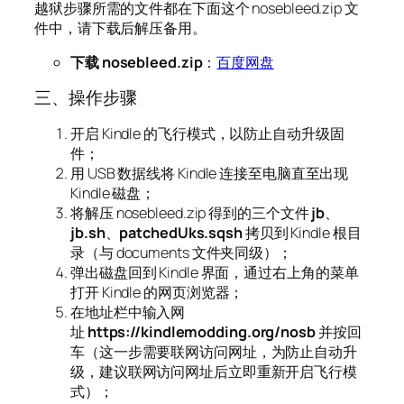
越狱步骤所需的文件都在下面这个 nosebleed.zip 文
件中，请下载后解压备用。
下载 nosebleed.zip
：
百度网盘
三、操作步骤
开启 Kindle 的飞行模式，以防止自动升级固
件；
用 USB 数据线将 Kindle 连接至电脑直至出现
Kindle 磁盘；
将解压 nosebleed.zip 得到的三个文件
jb
、
jb.sh
、
patchedUks.sqsh
拷贝到 Kindle 根目
录（与 documents 文件夹同级）；
弹出磁盘回到 Kindle 界面，通过右上角的菜单
打开 Kindle 的网页浏览器；
在地址栏中输入网
址
https://kindlemodding.org/nosb
并按回
车（这一步需要联网访问网址，为防止自动升
级，建议联网访问网址后立即重新开启飞行模
式）；