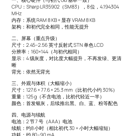
CPU：Sharp LR35902（SM83），8 位，4.194304
MHz
内存：系统 RAM 8 KB + 显存 VRAM 8 KB
架构：和初代完全相同，性能无提升
二、屏幕（重点升级）
尺寸：2.45–2.56 英寸反射式 STN 单色 LCD
分辨率：160×144（与初代相同）
显示：4 级灰度，对比度大幅提升，不再发绿、更清
晰
背光：依然无背光
三、外观与体积（大幅缩小）
尺寸：127.6 × 77.6 × 25.3 mm（比初代小约 30%）
重量：125 g（不含电池，比初代轻近一半）
颜色：首发银灰，后续推出黑、白、蓝、粉等配色
四、电源与续航
电池：2 节 7 号（AAA）电池
续航：约8 小时（相比初代 30 + 小时大幅缩短）
功耗：约 80–90 mA