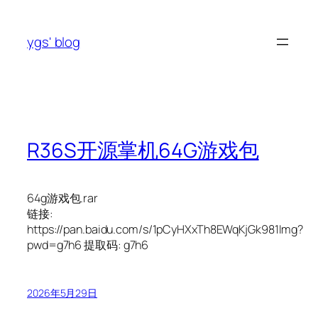
跳
至
ygs' blog
内
容
R36S开源掌机64G游戏包
64g游戏包.rar
链接:
https://pan.baidu.com/s/1pCyHXxTh8EWqKjGk981Img?
pwd=g7h6 提取码: g7h6
2026年5月29日