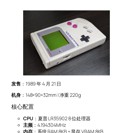
发售
：1989 年 4 月 21 日
机身
：148×90×32mm | 净重 220g
核心配置
CPU
：夏普 LR35902 8 位处理器
主频
：4.194304MHz
内存
：系统 RAM 8KB + 显存 VRAM 8KB