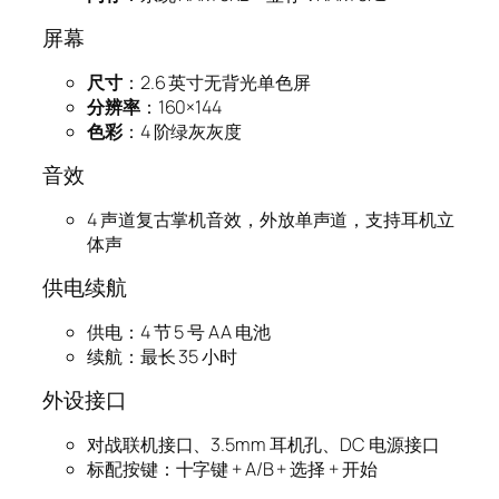
屏幕
尺寸
：2.6 英寸无背光单色屏
分辨率
：160×144
色彩
：4 阶绿灰灰度
音效
4 声道复古掌机音效，外放单声道，支持耳机立
体声
供电续航
供电：4 节 5 号 AA 电池
续航：最长 35 小时
外设接口
对战联机接口、3.5mm 耳机孔、DC 电源接口
标配按键：十字键 + A/B + 选择 + 开始