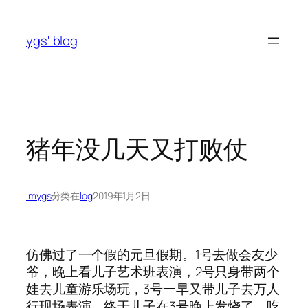
跳
至
ygs' blog
内
容
猪年没几天又打败仗
imygs
分类在
log
2019年1月2日
仿佛过了一个假的元旦假期。1号去做会友少
爷，晚上看儿子艺术班表演，2号只身带两个
娃去儿童游乐场玩，3号一早又带儿子去万人
行现场表演，终于儿子在3号晚上发烧了，吃