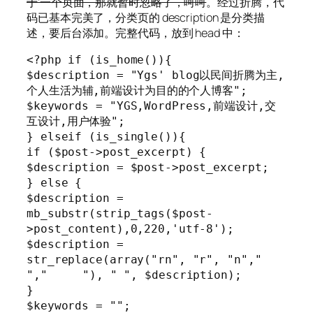
于’一个页面，那就暂时忽略了，呵呵
。经过折腾，代
码已基本完美了，分类页的 description 是分类描
述，要后台添加。完整代码，放到 head 中：
<?php if (is_home()){

$description = "Ygs' blog以民间折腾为主,
个人生活为辅,前端设计为目的的个人博客";

$keywords = "YGS,WordPress,前端设计,交
互设计,用户体验";

} elseif (is_single()){

if ($post->post_excerpt) {

$description = $post->post_excerpt;

} else {

$description = 
mb_substr(strip_tags($post-
>post_content),0,220,'utf-8');

$description = 
str_replace(array("rn", "r", "n"," 
","	"), " ", $description);

}

$keywords = "";
