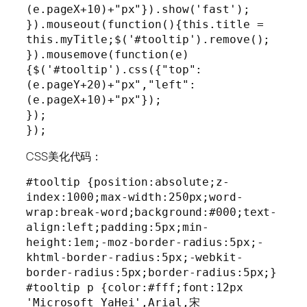
(e.pageX+10)+"px"}).show('fast');

}).mouseout(function(){this.title = 
this.myTitle;$('#tooltip').remove();

}).mousemove(function(e)
{$('#tooltip').css({"top":
(e.pageY+20)+"px","left":
(e.pageX+10)+"px"});

});

});
CSS美化代码：
#tooltip {position:absolute;z-
index:1000;max-width:250px;word-
wrap:break-word;background:#000;text-
align:left;padding:5px;min-
height:1em;-moz-border-radius:5px;-
khtml-border-radius:5px;-webkit-
border-radius:5px;border-radius:5px;}

#tooltip p {color:#fff;font:12px 
'Microsoft YaHei',Arial,宋