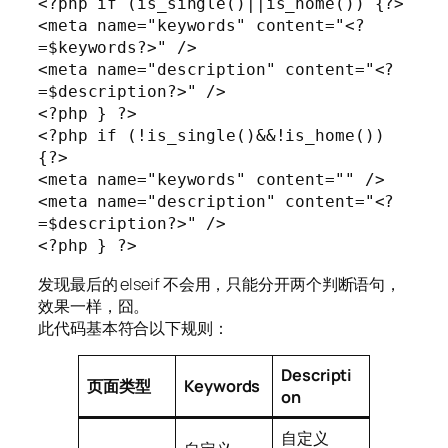
<?php if (is_single()||is_home()) {?>

<meta name="keywords" content="<?
=$keywords?>" />

<meta name="description" content="<?
=$description?>" />

<?php } ?>

<?php if (!is_single()&&!is_home()) 
{?>

<meta name="keywords" content="" />

<meta name="description" content="<?
=$description?>" />

<?php } ?>
发现最后的 elseif 不会用，只能分开两个判断语句，
效果一样，囧。
此代码基本符合以下规则：
Descripti
页面类型
Keywords
on
自定义