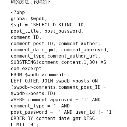
码的方法，代码如下:
<?php

global $wpdb;

$sql = "SELECT DISTINCT ID, 
post_title, post_password, 
comment_ID,

comment_post_ID, comment_author, 
comment_date_gmt, comment_approved,

comment_type,comment_author_url,

SUBSTRING(comment_content,1,30) AS 
com_excerpt

FROM $wpdb->comments

LEFT OUTER JOIN $wpdb->posts ON 
($wpdb->comments.comment_post_ID =

$wpdb->posts.ID)

WHERE comment_approved = '1' AND 
comment_type = '' AND

post_password = '' AND user_id != '1'

ORDER BY comment_date_gmt DESC

LIMIT 10";
