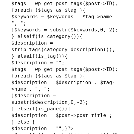
$tags = wp_get_post_tags($post->ID);

foreach ($tags as $tag ){

$keywords = $keywords . $tag->name . 
", ";

}$keywords = substr($keywords,0,-2);

} elseif(is_category()){

$description = 
strip_tags(category_description());

} elseif(is_tag()){

$description = "";

$tags = wp_get_post_tags($post->ID);

foreach ($tags as $tag ){

$description = $description . $tag-
>name . ", ";

}$description = 
substr($description,0,-2);

} elseif(is_page()){

$description = $post->post_title ;

} else {

$description = "";}?>
