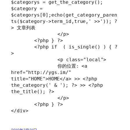
$categorys = get_the_category(); 
$category = 
$categorys[0];echo(get_category_paren
ts($category->term_id,true,' >>')); ?
> 文章列表

		</p>

	<?php } ?>

	<?php if  ( is_single() ) { ?
>

		<p class="local">

		你的位置: <a 
href="http://ygs.im/" 
title="HOME">HOME</a> >> <?php 
the_category(' & '); ?> >> <?php 
the_title(); ?>

		</p>

	<?php } ?>

</div>