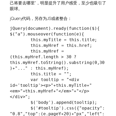
己将要去哪里”，明显提升了用户感受，至少也吸引了
眼球。
jQuery代码，另存为JS或者整合：
jQuery(document).ready(function($){

$("a").mouseover(function(e){

	this.myTitle = this.title;

	this.myHref = this.href;

	this.myHref = 
(this.myHref.length > 30 ? 
this.myHref.toString().substring(0,30
)+"..." : this.myHref);

	this.title = "";

	var tooltip = "<div 
id='tooltip'><p>"+this.myTitle+"
<em>"+this.myHref+"</em>"+"</p>
</div>";

	$('body').append(tooltip);

	$('#tooltip').css({"opacity":
"0.8","top":(e.pageY+20)+"px","left":