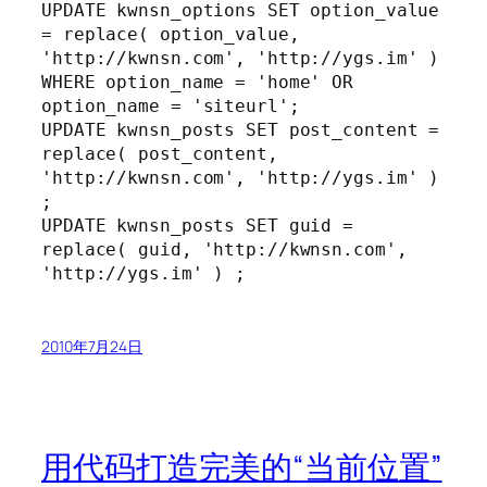
UPDATE kwnsn_options SET option_value 
= replace( option_value, 
'http://kwnsn.com', 'http://ygs.im' ) 
WHERE option_name = 'home' OR 
option_name = 'siteurl';

UPDATE kwnsn_posts SET post_content = 
replace( post_content, 
'http://kwnsn.com', 'http://ygs.im' ) 
;

UPDATE kwnsn_posts SET guid = 
replace( guid, 'http://kwnsn.com', 
'http://ygs.im' ) ;
2010年7月24日
用代码打造完美的“当前位置”