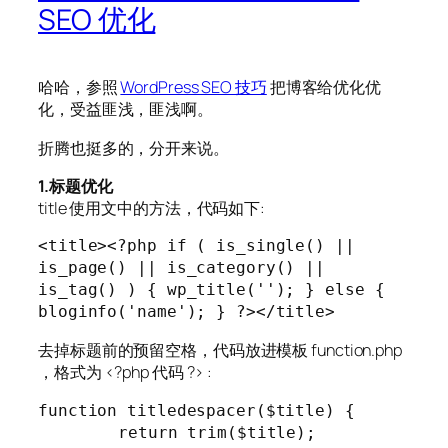
SEO 优化
哈哈，参照
WordPress SEO 技巧
把博客给优化优
化，受益匪浅，匪浅啊。
折腾也挺多的，分开来说。
1.标题优化
title 使用文中的方法，代码如下:
<title><?php if ( is_single() || 
is_page() || is_category() || 
is_tag() ) { wp_title(''); } else { 
bloginfo('name'); } ?></title>
去掉标题前的预留空格，代码放进模板 function.php
，格式为 <?php 代码 ?> :
function titledespacer($title) {

	return trim($title);
