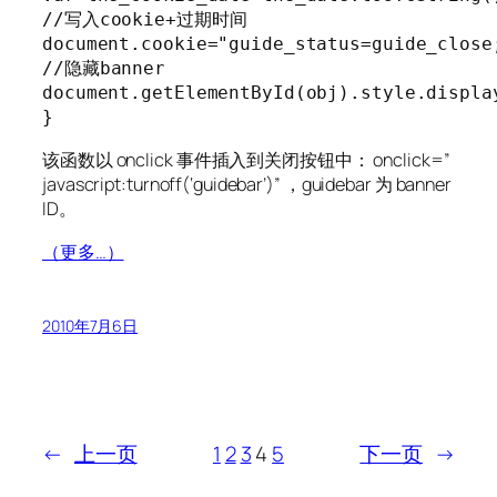
//写入cookie+过期时间

document.cookie="guide_status=guide_close;
//隐藏banner

document.getElementById(obj).style.display
该函数以 onclick 事件插入到关闭按钮中： onclick=”
javascript:turnoff(‘guidebar’)” ，guidebar 为 banner
ID。
（更多…）
2010年7月6日
←
上一页
1
2
3
4
5
下一页
→