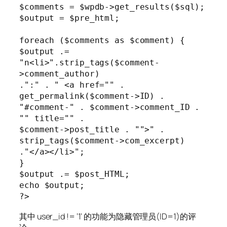
$comments = $wpdb->get_results($sql);

$output = $pre_html;

foreach ($comments as $comment) {

$output .= 
"n<li>".strip_tags($comment-
>comment_author)

.":" . " <a href="" . 
get_permalink($comment->ID) .

"#comment-" . $comment->comment_ID . 
"" title="" .

$comment->post_title . "">" . 
strip_tags($comment->com_excerpt)

."</a></li>";

}

$output .= $post_HTML;

echo $output;

其中 user_id != ‘1’ 的功能为隐藏管理员(ID=1)的评