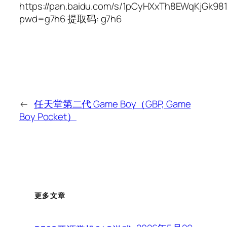
https://pan.baidu.com/s/1pCyHXxTh8EWqKjGk98
pwd=g7h6 提取码: g7h6
←
任天堂第二代 Game Boy（GBP, Game
Boy Pocket）
更多文章