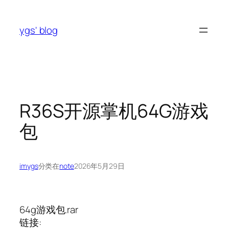
跳
至
ygs' blog
内
容
R36S开源掌机64G游戏
包
imygs
分类在
note
2026年5月29日
64g游戏包.rar
链接: